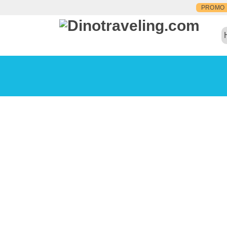
PROMO
Menikmati Paket Wisata Pulau Harapan
Libur Lebaran