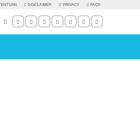
TENTUAN
DISCLAIMER
PRIVACY
FAQS
isata Pulau Bidadari Resort Favorit Di
epulauan Seribu