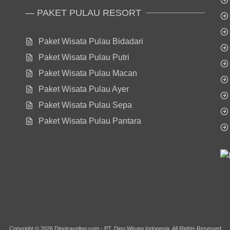
— PAKET PULAU RESORT
Paket Wisata Pulau Bidadari
Paket Wisata Pulau Putri
Paket Wisata Pulau Macan
Paket Wisata Pulau Ayer
Paket Wisata Pulau Sepa
Paket Wisata Pulau Pantara
Copyright © 2026 Dinotraveling.com - PT. Dino Wisata Indonesia. All Rights Reserved