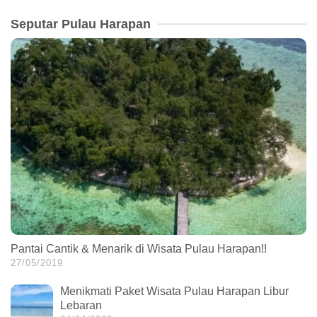
Seputar Pulau Harapan
Pantai Cantik & Menarik di Wisata Pulau Harapan!!
27/05/2019
Menikmati Paket Wisata Pulau Harapan Libur
Lebaran