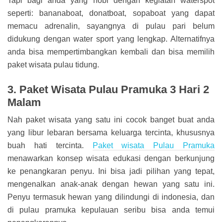
Tapi bagi anda yang hobi dengan kegiatan waterspot
seperti: bananaboat, donatboat, sopaboat yang dapat
memacu adrenalin, sayangnya di pulau pari belum
didukung dengan water sport yang lengkap. Alternatifnya
anda bisa mempertimbangkan kembali dan bisa memilih
paket wisata pulau tidung.
3. Paket Wisata Pulau Pramuka 3 Hari 2
Malam
Nah paket wisata yang satu ini cocok banget buat anda
yang libur lebaran bersama keluarga tercinta, khususnya
buah hati tercinta.
Paket wisata Pulau Pramuka
menawarkan konsep wisata edukasi dengan berkunjung
ke penangkaran penyu. Ini bisa jadi pilihan yang tepat,
mengenalkan anak-anak dengan hewan yang satu ini.
Penyu termasuk hewan yang dilindungi di indonesia, dan
di pulau pramuka kepulauan seribu bisa anda temui