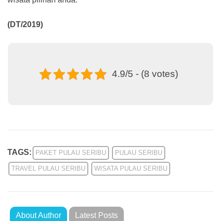
(DT/2019)
4.9/5 - (8 votes)
TAGS:
PAKET PULAU SERIBU
PULAU SERIBU
TRAVEL PULAU SERIBU
WISATA PULAU SERIBU
About Author
Latest Posts