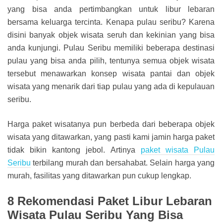
yang bisa anda pertimbangkan untuk libur lebaran
bersama keluarga tercinta. Kenapa pulau seribu? Karena
disini banyak objek wisata seruh dan kekinian yang bisa
anda kunjungi. Pulau Seribu memiliki beberapa destinasi
pulau yang bisa anda pilih, tentunya semua objek wisata
tersebut menawarkan konsep wisata pantai dan objek
wisata yang menarik dari tiap pulau yang ada di kepulauan
seribu.
Harga paket wisatanya pun berbeda dari beberapa objek
wisata yang ditawarkan, yang pasti kami jamin harga paket
tidak bikin kantong jebol. Artinya
paket wisata Pulau
Seribu
terbilang murah dan bersahabat. Selain harga yang
murah, fasilitas yang ditawarkan pun cukup lengkap.
8 Rekomendasi Paket Libur Lebaran
Wisata Pulau Seribu Yang Bisa