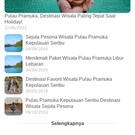
Pulau Pramuka, Destinasi Wisata Paling Tepat Saat
Holiday!
12/05/2022
Sejuta Pesona Wisata Pulau Pramuka
Kepulauan Seribu
08/08/2019
Menikmati Paket Wisata Pulau Pramuka Libur
Lebaran
24/04/2020
Destinasi Favorit Wisata Pulau Pramuka
Kepulauan Seribu
30/05/2019
Pulau Pramuka Kepulauan Seribu Destinasi
Wisata Sejuta Pesona
09/10/2019
Selengkapnya