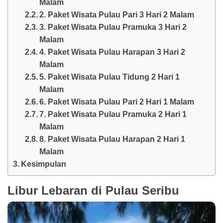
Malam
2. Paket Wisata Pulau Pari 3 Hari 2 Malam
3. Paket Wisata Pulau Pramuka 3 Hari 2
Malam
4. Paket Wisata Pulau Harapan 3 Hari 2
Malam
5. Paket Wisata Pulau Tidung 2 Hari 1
Malam
6. Paket Wisata Pulau Pari 2 Hari 1 Malam
7. Paket Wisata Pulau Pramuka 2 Hari 1
Malam
8. Paket Wisata Pulau Harapan 2 Hari 1
Malam
Kesimpulan
Libur Lebaran di Pulau Seribu