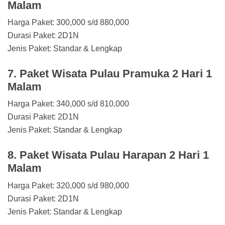
Malam
Harga Paket: 300,000 s/d 880,000
Durasi Paket: 2D1N
Jenis Paket: Standar & Lengkap
7. Paket Wisata Pulau Pramuka 2 Hari 1
Malam
Harga Paket: 340,000 s/d 810,000
Durasi Paket: 2D1N
Jenis Paket: Standar & Lengkap
8. Paket Wisata Pulau Harapan 2 Hari 1
Malam
Harga Paket: 320,000 s/d 980,000
Durasi Paket: 2D1N
Jenis Paket: Standar & Lengkap