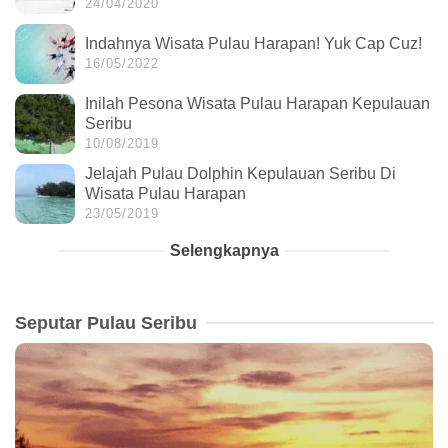
24/04/2020
Indahnya Wisata Pulau Harapan! Yuk Cap Cuz!
16/05/2022
Inilah Pesona Wisata Pulau Harapan Kepulauan
Seribu
10/08/2019
Jelajah Pulau Dolphin Kepulauan Seribu Di
Wisata Pulau Harapan
23/05/2019
Selengkapnya
Seputar Pulau Seribu