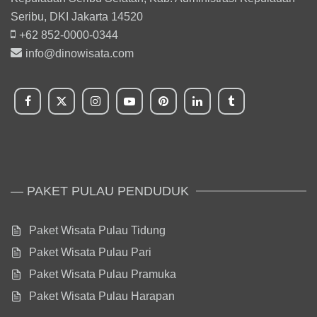
Seribu, DKI Jakarta 14520
+62 852-0000-0344
info@dinowisata.com
— PAKET PULAU PENDUDUK
Paket Wisata Pulau Tidung
Paket Wisata Pulau Pari
Paket Wisata Pulau Pramuka
Paket Wisata Pulau Harapan