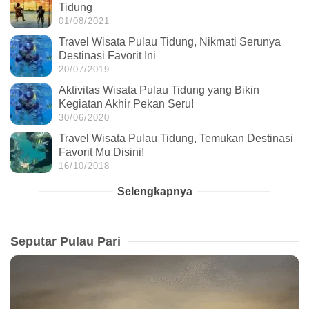
Tidung
01/08/2021
Travel Wisata Pulau Tidung, Nikmati Serunya
Destinasi Favorit Ini
20/07/2019
Aktivitas Wisata Pulau Tidung yang Bikin
Kegiatan Akhir Pekan Seru!
30/06/2020
Travel Wisata Pulau Tidung, Temukan Destinasi
Favorit Mu Disini!
16/10/2018
Selengkapnya
Seputar Pulau Pari