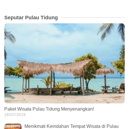
Seputar Pulau Tidung
Paket Wisata Pulau Tidung Menyenangkan!
18/07/2019
Menikmati Keindahan Tempat Wisata di Pulau