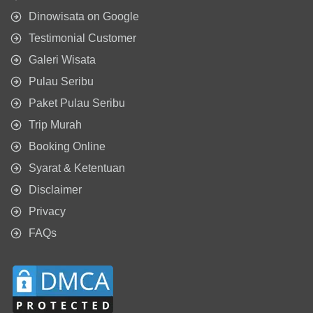
Dinowisata on Google
Testimonial Customer
Galeri Wisata
Pulau Seribu
Paket Pulau Seribu
Trip Murah
Booking Online
Syarat & Ketentuan
Disclaimer
Privacy
FAQs