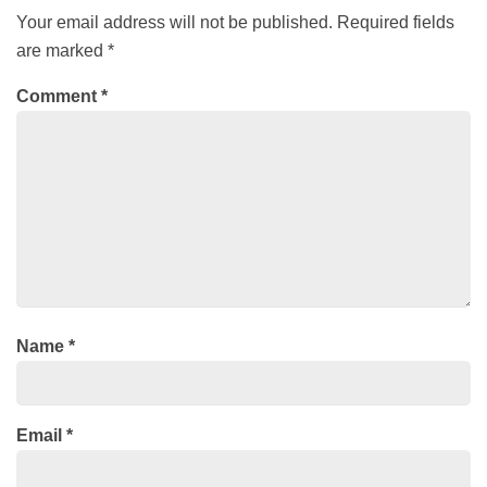
Your email address will not be published.
Required fields
are marked
*
Comment
*
Name
*
Email
*