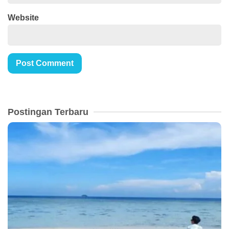
Website
Postingan Terbaru