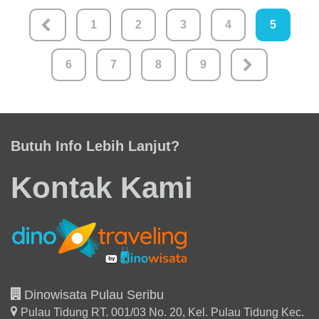
Posts
1
2
3
4
5
pagination
6
7
8
9
Butuh Info Lebih Lanjut?
Kontak Kami
Dinowisata Pulau Seribu
Pulau Tidung RT. 001/03 No. 20, Kel. Pulau Tidung Kec.