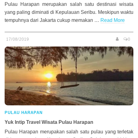
Pulau Harapan merupakan salah satu destinasi wisata
yang paling diminati di Kepulauan Seribu. Meskipun waktu
tempuhnya dari Jakarta cukup memakan …
Read More
17/08/2019
0
PULAU HARAPAN
Yuk Intip Travel Wisata Pulau Harapan
Pulau Harapan merupakan salah satu pulau yang terletak