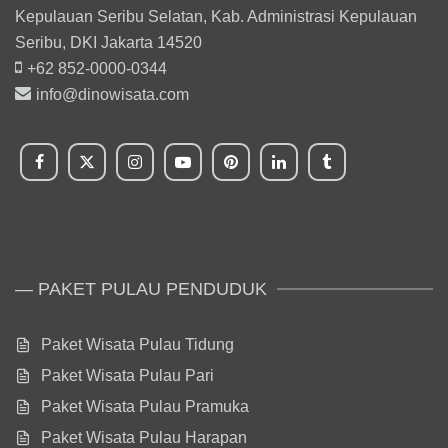
Kepulauan Seribu Selatan,
Kab. Administrasi Kepulauan
Seribu, DKI Jakarta 14520
+62 852-0000-0344
info@dinowisata.com
— PAKET PULAU PENDUDUK
Paket Wisata Pulau Tidung
Paket Wisata Pulau Pari
Paket Wisata Pulau Pramuka
Paket Wisata Pulau Harapan