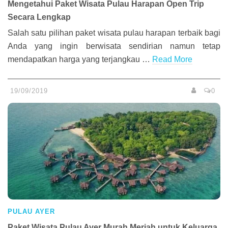
Mengetahui Paket Wisata Pulau Harapan Open Trip
Secara Lengkap
Salah satu pilihan paket wisata pulau harapan terbaik bagi
Anda yang ingin berwisata sendirian namun tetap
mendapatkan harga yang terjangkau …
Read More
19/09/2019
0
PULAU AYER
Paket Wisata Pulau Ayer Murah Meriah untuk Keluarga