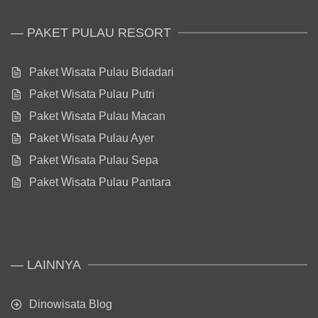
— PAKET PULAU RESORT
Paket Wisata Pulau Bidadari
Paket Wisata Pulau Putri
Paket Wisata Pulau Macan
Paket Wisata Pulau Ayer
Paket Wisata Pulau Sepa
Paket Wisata Pulau Pantara
— LAINNYA
Dinowisata Blog