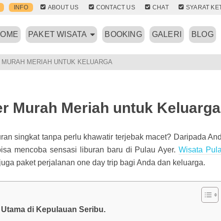
INFO
ABOUT US
CONTACT US
CHAT
SYARAT KE
HOME
PAKET WISATA
BOOKING
GALERI
BLOG
R MURAH MERIAH UNTUK KELUARGA
er Murah Meriah untuk Keluarga
uran singkat tanpa perlu khawatir terjebak macet? Daripada An
isa mencoba sensasi liburan baru di Pulau Ayer.
Wisata Pul
juga paket perjalanan one day trip bagi Anda dan keluarga.
 Utama di Kepulauan Seribu.