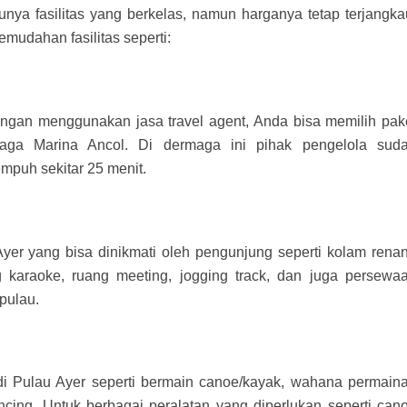
unya fasilitas yang berkelas, namun harganya tetap terjangka
mudahan fasilitas seperti:
ngan menggunakan jasa travel agent, Anda bisa memilih pak
maga Marina Ancol. Di dermaga ini pihak pengelola sud
mpuh sekitar 25 menit.
 Ayer yang bisa dinikmati oleh pengunjung seperti kolam rena
g karaoke, ruang meeting, jogging track, dan juga persewa
pulau.
di Pulau Ayer seperti bermain canoe/kayak, wahana permain
ancing. Untuk berbagai peralatan yang diperlukan seperti can