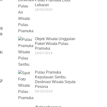
Pulau Pramuka Libur
Lebaran
24/04/2020
ng
ik
Objek Wisata Unggulan
Paket Wisata Pulau
Pramuka
ki
10/07/2019
Pulau Pramuka
Kepulauan Seribu
gi
Destinasi Wisata Sejuta
Pesona
09/10/2019