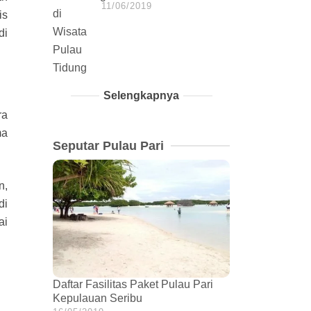
11/06/2019
is
di
Selengkapnya
ra
ma
Seputar Pulau Pari
n,
di
ai
Daftar Fasilitas Paket Pulau Pari
Kepulauan Seribu