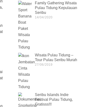
un
Family Gathering Wisata
a,
Pulau Tidung Kepulauan
Seribu
14/04/2020
an
at
Wisata Pulau Tidung –
Tour Pulau Seribu Murah
27/06/2019
ai
at
Seribu Islands Indie
Festival Pulau Tidung,
Gratisss!!!
an