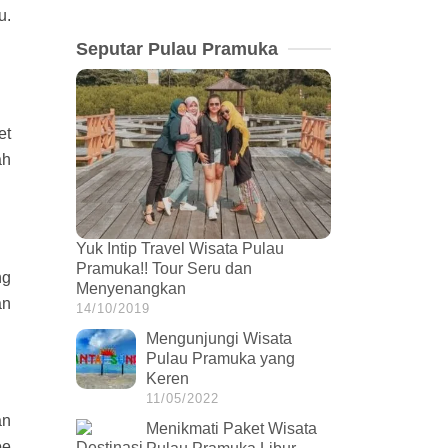
u.
Seputar Pulau Pramuka
et
ah
Yuk Intip Travel Wisata Pulau
Pramuka!! Tour Seru dan
ng
Menyenangkan
an
14/10/2019
Mengunjungi Wisata
Pulau Pramuka yang
Keren
11/05/2022
an
Menikmati Paket Wisata
oe