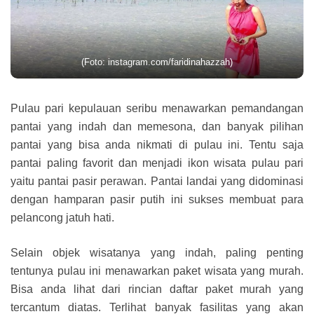
(Foto: instagram.com/faridinahazzah)
Pulau pari kepulauan seribu menawarkan pemandangan
pantai yang indah dan memesona, dan banyak pilihan
pantai yang bisa anda nikmati di pulau ini. Tentu saja
pantai paling favorit dan menjadi ikon wisata pulau pari
yaitu pantai pasir perawan. Pantai landai yang didominasi
dengan hamparan pasir putih ini sukses membuat para
pelancong jatuh hati.
Selain objek wisatanya yang indah, paling penting
tentunya pulau ini menawarkan paket wisata yang murah.
Bisa anda lihat dari rincian daftar paket murah yang
tercantum diatas. Terlihat banyak fasilitas yang akan