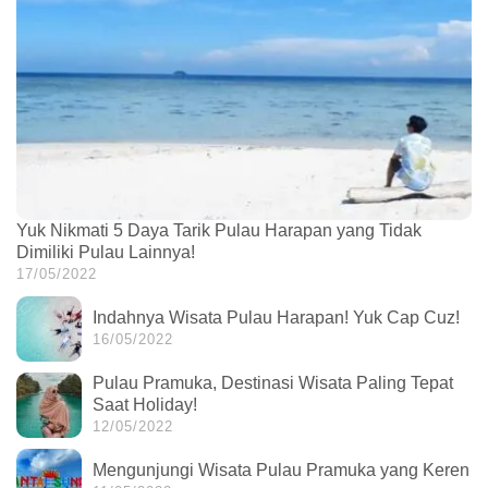
Yuk Nikmati 5 Daya Tarik Pulau Harapan yang Tidak
Dimiliki Pulau Lainnya!
17/05/2022
Indahnya Wisata Pulau Harapan! Yuk Cap Cuz!
16/05/2022
Pulau Pramuka, Destinasi Wisata Paling Tepat
Saat Holiday!
12/05/2022
Mengunjungi Wisata Pulau Pramuka yang Keren