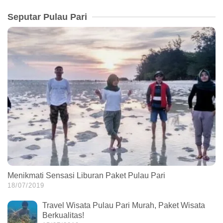
Seputar Pulau Pari
Menikmati Sensasi Liburan Paket Pulau Pari
18/07/2019
Travel Wisata Pulau Pari Murah, Paket Wisata
Berkualitas!