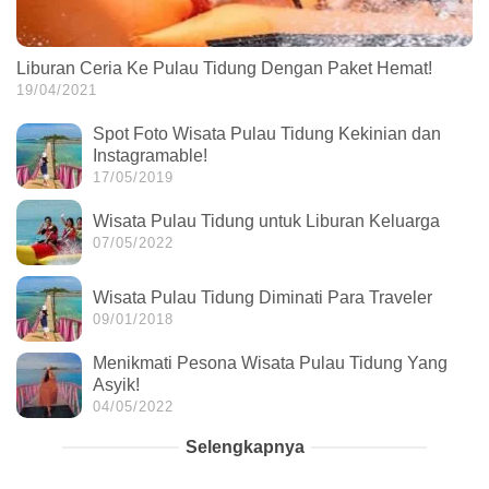
Liburan Ceria Ke Pulau Tidung Dengan Paket Hemat!
19/04/2021
Spot Foto Wisata Pulau Tidung Kekinian dan
Instagramable!
17/05/2019
Wisata Pulau Tidung untuk Liburan Keluarga
07/05/2022
Wisata Pulau Tidung Diminati Para Traveler
09/01/2018
Menikmati Pesona Wisata Pulau Tidung Yang
Asyik!
04/05/2022
Selengkapnya