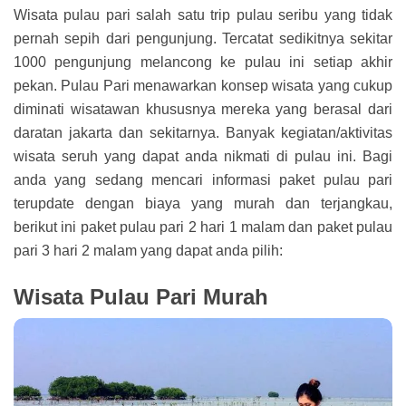
Wisata pulau pari salah satu trip pulau seribu yang tidak
pernah sepih dari pengunjung. Tercatat sedikitnya sekitar
1000 pengunjung melancong ke pulau ini setiap akhir
pekan. Pulau Pari menawarkan konsep wisata yang cukup
diminati wisatawan khususnya mereka yang berasal dari
daratan jakarta dan sekitarnya. Banyak kegiatan/aktivitas
wisata seruh yang dapat anda nikmati di pulau ini. Bagi
anda yang sedang mencari informasi paket pulau pari
terupdate dengan biaya yang murah dan terjangkau,
berikut ini paket pulau pari 2 hari 1 malam dan paket pulau
pari 3 hari 2 malam yang dapat anda pilih:
Wisata Pulau Pari Murah