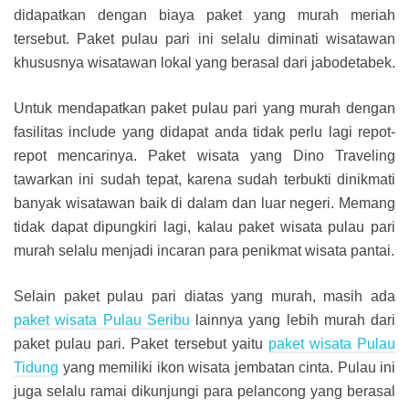
didapatkan dengan biaya paket yang murah meriah
tersebut. Paket pulau pari ini selalu diminati wisatawan
khususnya wisatawan lokal yang berasal dari jabodetabek.
Untuk mendapatkan paket pulau pari yang murah dengan
fasilitas include yang didapat anda tidak perlu lagi repot-
repot mencarinya. Paket wisata yang Dino Traveling
tawarkan ini sudah tepat, karena sudah terbukti dinikmati
banyak wisatawan baik di dalam dan luar negeri. Memang
tidak dapat dipungkiri lagi, kalau paket wisata pulau pari
murah selalu menjadi incaran para penikmat wisata pantai.
Selain paket pulau pari diatas yang murah, masih ada
paket wisata Pulau Seribu
lainnya yang lebih murah dari
paket pulau pari. Paket tersebut yaitu
paket wisata Pulau
Tidung
yang memiliki ikon wisata jembatan cinta. Pulau ini
juga selalu ramai dikunjungi para pelancong yang berasal