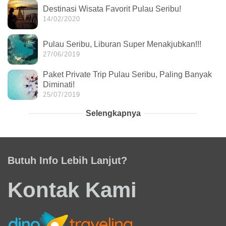
Destinasi Wisata Favorit Pulau Seribu!
14/02/2020
Pulau Seribu, Liburan Super Menakjubkan!!!
27/06/2019
Paket Private Trip Pulau Seribu, Paling Banyak
Diminati!
25/07/2019
Selengkapnya
Butuh Info Lebih Lanjut?
Kontak Kami