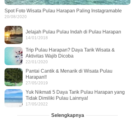
Spot Foto Wisata Pulau Harapan Paling Instagramable
20/08/2020
Jelajah Pulau Pulau Indah di Pulau Harapan
14/01/2018
Trip Pulau Harapan? Daya Tarik Wisata &
Aktivitas Wajib Dicoba
22/01/2020
Pantai Cantik & Menarik di Wisata Pulau
Harapan!!
27/05/2019
Yuk Nikmati 5 Daya Tarik Pulau Harapan yang
Tidak Dimiliki Pulau Lainnya!
17/05/2022
Selengkapnya