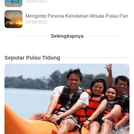
11/05/2022
Mengintip Pesona Keindahan Wisata Pulau Pari
10/05/2022
Selengkapnya
Seputar Pulau Tidung