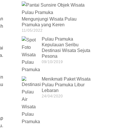
an
Mengunjungi Wisata Pulau
Pramuka yang Keren
ih
11/05/2022
Pulau Pramuka
Kepulauan Seribu
ai
Destinasi Wisata Sejuta
a.
Pesona
09/10/2019
in
Menikmati Paket Wisata
au
Pulau Pramuka Libur
Lebaran
24/04/2020
ap
u.