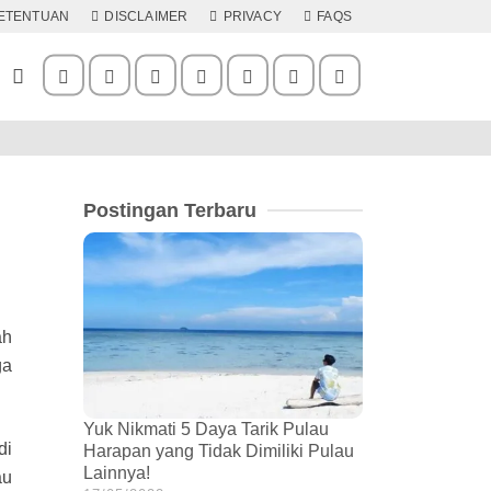
KETENTUAN
DISCLAIMER
PRIVACY
FAQS
Postingan Terbaru
ah
ga
Yuk Nikmati 5 Daya Tarik Pulau
di
Harapan yang Tidak Dimiliki Pulau
Lainnya!
au