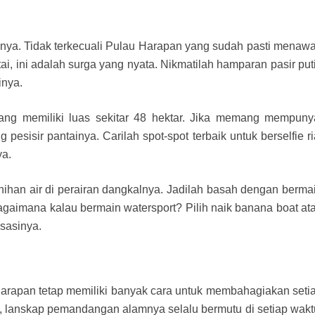
ainya. Tidak terkecuali Pulau Harapan yang sudah pasti menaw
ai, ini adalah surga yang nyata. Nikmatilah hamparan pasir put
inya.
ng memiliki luas sekitar 48 hektar. Jika memang mempuny
 pesisir pantainya. Carilah spot-spot terbaik untuk berselfie ri
ya.
rnihan air di perairan dangkalnya. Jadilah basah dengan berma
agaimana kalau bermain watersport? Pilih naik banana boat at
nsasinya.
u harapan tetap memiliki banyak cara untuk membahagiakan seti
 lanskap pemandangan alamnya selalu bermutu di setiap wakt