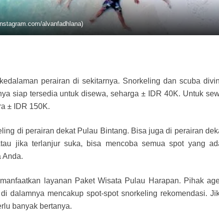
 instagram.com/alvanfadhlana)
edalaman perairan di sekitarnya. Snorkeling dan scuba divi
nnya siap tersedia untuk disewa, seharga ± IDR 40K. Untuk se
a ± IDR 150K.
ling di perairan dekat Pulau Bintang. Bisa juga di perairan dek
Atau jika terlanjur suka, bisa mencoba semua spot yang ad
a Anda.
manfaatkan layanan Paket Wisata Pulau Harapan. Pihak ag
g di dalamnya mencakup spot-spot snorkeling rekomendasi. Ji
erlu banyak bertanya.