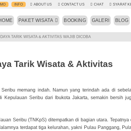
OMO
INFO
ABOUT US
CONTACT US
CHAT
SYARAT 
HOME
PAKET WISATA
BOOKING
GALERI
BLOG
DAYA TARIK WISATA & AKTIVITAS WAJIB DICOBA
ya Tarik Wisata & Aktivitas
u Seribu memang indah. Namun yang terindah ada di sebel
i Kepulauan Seribu dari Ibukota Jakarta, semakin bersih ju
lauan Seribu (TNKpS) ditempatkan di bagian utara. Tepatnya 
alamnya terdapat tiga kelurahan, yakni Pulau Panggang, Pul