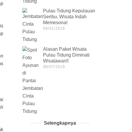
ap
Pulau Tidung Kepulauan
Seribu, Wisata Indah
Memesona!
is
09/01/2018
ap
Alasan Paket Wisata
Pulau Tidung Diminati
an
Wisatawan!!
as
08/07/2019
ai
ah
Selengkapnya
ak