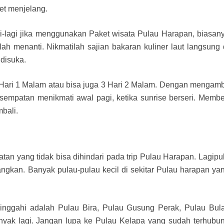
et menjelang.
-lagi jika menggunakan Paket wisata Pulau Harapan, biasan
ah menanti. Nikmatilah sajian bakaran kuliner laut langsung 
 disuka.
2 Hari 1 Malam atau bisa juga 3 Hari 2 Malam. Dengan mengamb
esempatan menikmati awal pagi, ketika sunrise berseri. Membe
bali.
atan yang tidak bisa dihindari pada trip Pulau Harapan. Lagipu
nangkan. Banyak pulau-pulau kecil di sekitar Pulau harapan ya
inggahi adalah Pulau Bira, Pulau Gusung Perak, Pulau Bula
nyak lagi. Jangan lupa ke Pulau Kelapa yang sudah terhubu