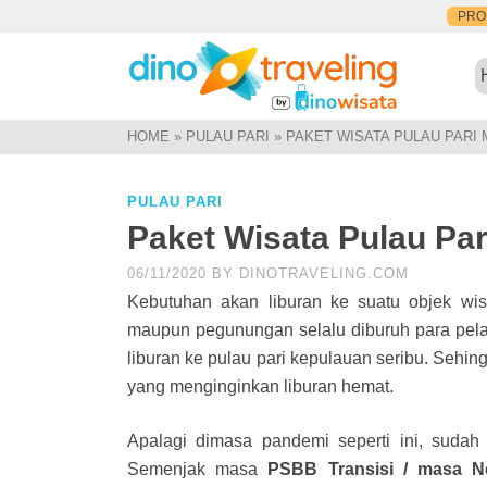
PR
HOME
»
PULAU PARI
»
PAKET WISATA PULAU PARI 
PULAU PARI
Paket Wisata Pulau Par
06/11/2020
BY
DINOTRAVELING.COM
Kebutuhan akan liburan ke suatu objek wisa
maupun pegunungan selalu diburuh para pel
liburan ke pulau pari kepulauan seribu. Sehin
yang menginginkan liburan hemat.
Apalagi dimasa pandemi seperti ini, sudah
Semenjak masa
PSBB Transisi / masa 