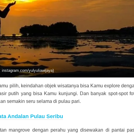
: instagram.com/yulyuliawijaya)
amu pilih, keindahan objek wisatanya bisa Kamu explore deng
sir putih yang bisa Kamu kunjungi. Dan banyak spot-spot fo
an semakin seru selama di pulau pari.
ata Andalan Pulau Seribu
tan mangrove dengan perahu yang disewakan di pantai pas