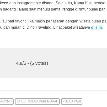
ece dan Instagramable disana. Selain itu, Kamu bisa berfoto 
adang ilalang saat menuju pantai rengge di timur pulau pari.
au pari favorit, jika makin penasaran dengan wisata pulau par
u pari murah di Dino Traveling. Lihat paket wisatanya
di sini
.
4.8/5 - (6 votes)
FAVORIT
PAKET PULAU PARI MURAH
PULAU PARI