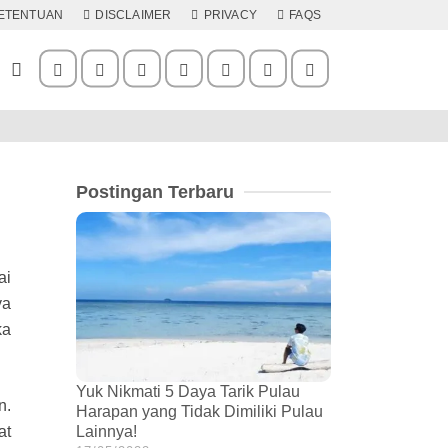
KETENTUAN
DISCLAIMER
PRIVACY
FAQS
Postingan Terbaru
ai
ya
ka
Yuk Nikmati 5 Daya Tarik Pulau
n.
Harapan yang Tidak Dimiliki Pulau
at
Lainnya!