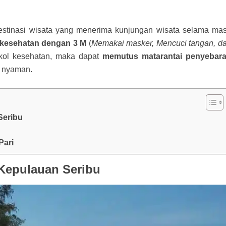
stinasi wisata yang menerima kunjungan wisata selama ma
 kesehatan dengan 3 M
(
Memakai masker, Mencuci tangan, d
okol kesehatan, maka dapat
memutus matarantai penyebar
n nyaman.
Seribu
Pari
 Kepulauan Seribu