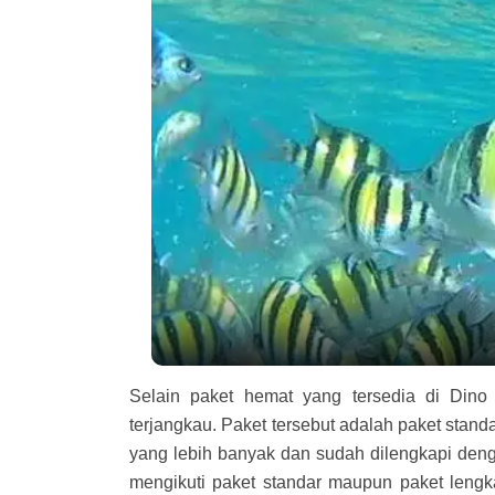
Selain paket hemat yang tersedia di Dino 
terjangkau. Paket tersebut adalah paket standa
yang lebih banyak dan sudah dilengkapi deng
mengikuti paket standar maupun paket leng