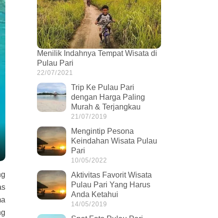
Menilik Indahnya Tempat Wisata di
Pulau Pari
22/07/2021
Trip Ke Pulau Pari
dengan Harga Paling
Murah & Terjangkau
21/07/2019
Mengintip Pesona
Keindahan Wisata Pulau
Pari
10/05/2022
ng
Aktivitas Favorit Wisata
Pulau Pari Yang Harus
as
Anda Ketahui
ma
14/05/2019
ng