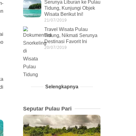
Serunya Liburan ke Pulau
m-
Tidung, Kunjungi Objek
un
Wisata Berikut Ini!
21/07/2019
Travel Wisata Pulau
ai
Tidung, Nikmati Serunya
Destinasi Favorit Ini
no
20/07/2019
ka
Selengkapnya
di
Seputar Pulau Pari