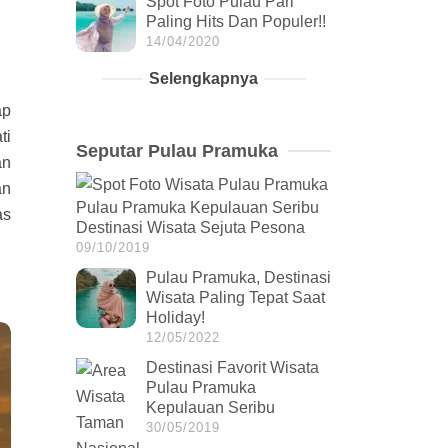
Spot Foto Pulau Pari
Paling Hits Dan Populer!!
14/04/2020
Selengkapnya
ap
ti
Seputar Pulau Pramuka
an
an
Pulau Pramuka Kepulauan Seribu
as
Destinasi Wisata Sejuta Pesona
09/10/2019
Pulau Pramuka, Destinasi
Wisata Paling Tepat Saat
Holiday!
12/05/2022
Destinasi Favorit Wisata
Pulau Pramuka
Kepulauan Seribu
30/05/2019