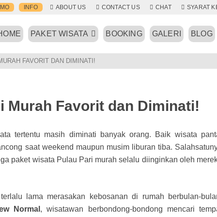
OMO
INFO
ABOUT US
CONTACT US
CHAT
SYARAT 
HOME
PAKET WISATA
BOOKING
GALERI
BLOG
MURAH FAVORIT DAN DIMINATI!
i Murah Favorit dan Diminati!
ta tertentu masih diminati banyak orang. Baik wisata pant
ancong saat weekend maupun musim liburan tiba. Salahsatun
gga paket wisata Pulau Pari murah selalu diinginkan oleh mere
 terlalu lama merasakan kebosanan di rumah berbulan-bula
New Normal
, wisatawan berbondong-bondong mencari temp