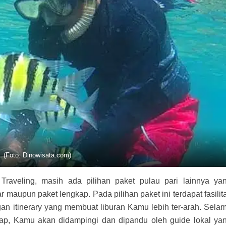
(Foto: Dinowisata.com)
Traveling, masih ada pilihan paket pulau pari lainnya ya
r maupun paket lengkap. Pada pilihan paket ini terdapat fasilit
an itinerary yang membuat liburan Kamu lebih ter-arah. Sela
kap, Kamu akan didampingi dan dipandu oleh guide lokal ya