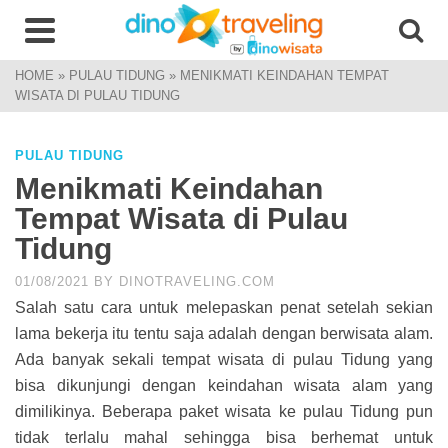
HOME
»
PULAU TIDUNG
»
MENIKMATI KEINDAHAN TEMPAT
WISATA DI PULAU TIDUNG
PULAU TIDUNG
Menikmati Keindahan
Tempat Wisata di Pulau
Tidung
01/08/2021
BY
DINOTRAVELING.COM
Salah satu cara untuk melepaskan penat setelah sekian
lama bekerja itu tentu saja adalah dengan berwisata alam.
Ada banyak sekali tempat wisata di pulau Tidung yang
bisa dikunjungi dengan keindahan wisata alam yang
dimilikinya. Beberapa paket wisata ke pulau Tidung pun
tidak terlalu mahal sehingga bisa berhemat untuk