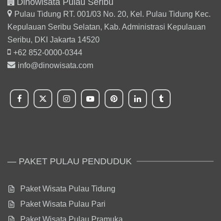
Dinowisata Pulau Seribu
Pulau Tidung RT. 001/03 No. 20, Kel. Pulau Tidung Kec.
Kepulauan Seribu Selatan,
Kab. Administrasi Kepulauan
Seribu, DKI Jakarta 14520
+62 852-0000-0344
info@dinowisata.com
— PAKET PULAU PENDUDUK
Paket Wisata Pulau Tidung
Paket Wisata Pulau Pari
Paket Wisata Pulau Pramuka