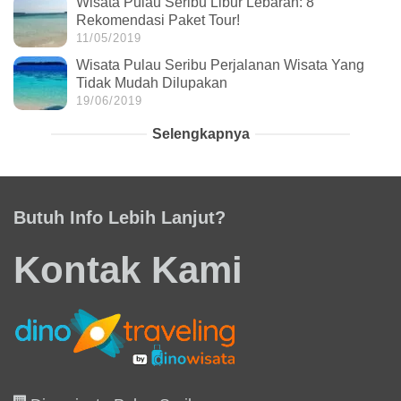
Wisata Pulau Seribu Libur Lebaran: 8
Rekomendasi Paket Tour!
11/05/2019
Wisata Pulau Seribu Perjalanan Wisata Yang
Tidak Mudah Dilupakan
19/06/2019
Selengkapnya
Butuh Info Lebih Lanjut?
Kontak Kami