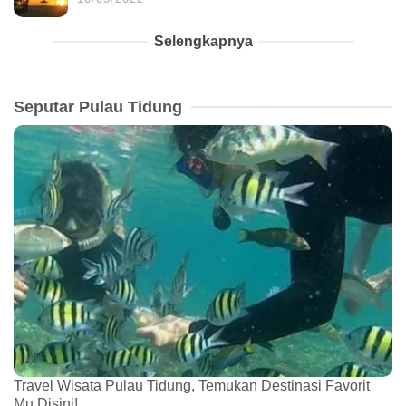
Selengkapnya
Seputar Pulau Tidung
Travel Wisata Pulau Tidung, Temukan Destinasi Favorit
Mu Disini!