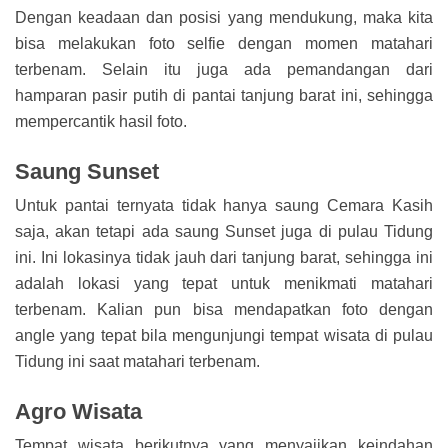
Dengan keadaan dan posisi yang mendukung, maka kita
bisa melakukan foto selfie dengan momen matahari
terbenam. Selain itu juga ada pemandangan dari
hamparan pasir putih di pantai tanjung barat ini, sehingga
mempercantik hasil foto.
Saung Sunset
Untuk pantai ternyata tidak hanya saung Cemara Kasih
saja, akan tetapi ada saung Sunset juga di pulau Tidung
ini. Ini lokasinya tidak jauh dari tanjung barat, sehingga ini
adalah lokasi yang tepat untuk menikmati matahari
terbenam. Kalian pun bisa mendapatkan foto dengan
angle yang tepat bila mengunjungi tempat wisata di pulau
Tidung ini saat matahari terbenam.
Agro Wisata
Tempat wisata berikutnya yang menyajikan keindahan