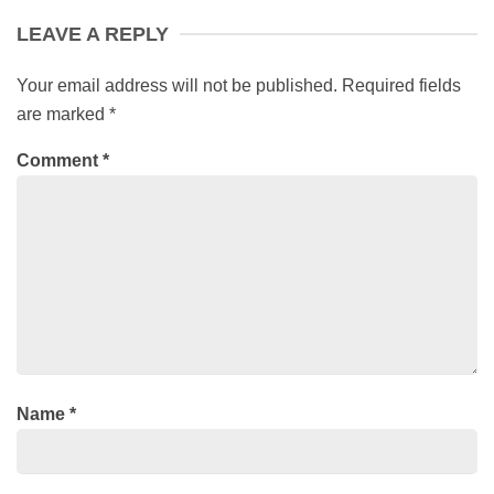
LEAVE A REPLY
Your email address will not be published.
Required fields
are marked
*
Comment
*
Name
*