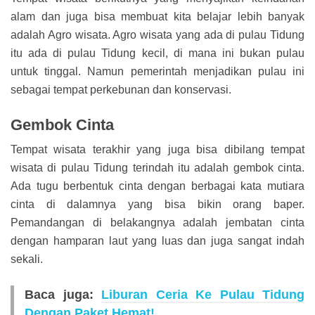
alam dan juga bisa membuat kita belajar lebih banyak
adalah Agro wisata. Agro wisata yang ada di pulau Tidung
itu ada di pulau Tidung kecil, di mana ini bukan pulau
untuk tinggal. Namun pemerintah menjadikan pulau ini
sebagai tempat perkebunan dan konservasi.
Gembok Cinta
Tempat wisata terakhir yang juga bisa dibilang tempat
wisata di pulau Tidung terindah itu adalah gembok cinta.
Ada tugu berbentuk cinta dengan berbagai kata mutiara
cinta di dalamnya yang bisa bikin orang baper.
Pemandangan di belakangnya adalah jembatan cinta
dengan hamparan laut yang luas dan juga sangat indah
sekali.
Baca juga:
Liburan Ceria Ke Pulau Tidung
Dengan Paket Hemat!