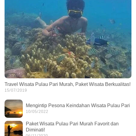
Travel Wisata Pulau Pari Murah, Paket Wisata Berkualitas!
15/07/2019
Mengintip Pesona Keindahan Wisata Pulau Pari
10/05/2022
Paket Wisata Pulau Pari Murah Favorit dan
Diminati!
06/11/2020