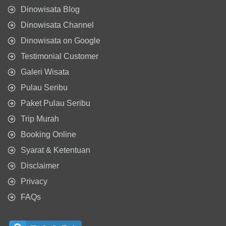
Dinowisata Blog
Dinowisata Channel
Dinowisata on Google
Testimonial Customer
Galeri Wisata
Pulau Seribu
Paket Pulau Seribu
Trip Murah
Booking Online
Syarat & Ketentuan
Disclaimer
Privacy
FAQs