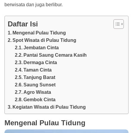
berwisata dan juga berlibur.
Daftar Isi
Mengenal Pulau Tidung
Spot Wisata di Pulau Tidung
Jembatan Cinta
Pantai Saung Cemara Kasih
Dermaga Cinta
Taman Cinta
Tanjung Barat
Saung Sunset
Agro Wisata
Gembok Cinta
Kegiatan Wisata di Pulau Tidung
Mengenal Pulau Tidung