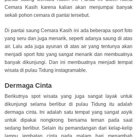
Cemara Kasih karena kalian akan menjumpai banyak
sekali pohon cemara di pantai tersebut.
Di pantai saung Cemara Kasih ini ada beberapa sport foto
yang seru dan juga menarik, seperti adanya saung di atas
air. Lalu ada juga ayunan di atas air yang tentunya akan
menjadi sport foto yang sangat menarik dan membuatnya
banyak dikunjungi. Dan ini membuatnya menjadi tempat
wisata di pulau Tidung instagramable.
Dermaga Cinta
Berikutnya spot wisata yang juga sangat layak untuk
dikunjungi selama berlibur di pulau Tidung itu adalah
dermaga cinta. Ini adalah satu tempat yang sangat asyik
untuk dipakai nongkrong bersama teman pada saat
sedang berlibur. Selain itu pemandangan dari kelap-kelip
lampu jembatan cinta pada malam hari menambah