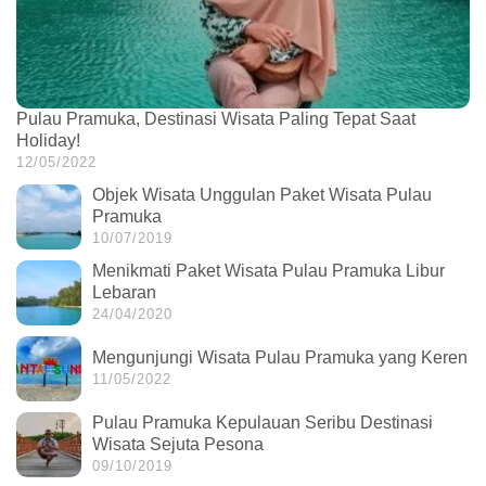
Pulau Pramuka, Destinasi Wisata Paling Tepat Saat
Holiday!
12/05/2022
Objek Wisata Unggulan Paket Wisata Pulau
Pramuka
10/07/2019
Menikmati Paket Wisata Pulau Pramuka Libur
Lebaran
24/04/2020
Mengunjungi Wisata Pulau Pramuka yang Keren
11/05/2022
Pulau Pramuka Kepulauan Seribu Destinasi
Wisata Sejuta Pesona
09/10/2019