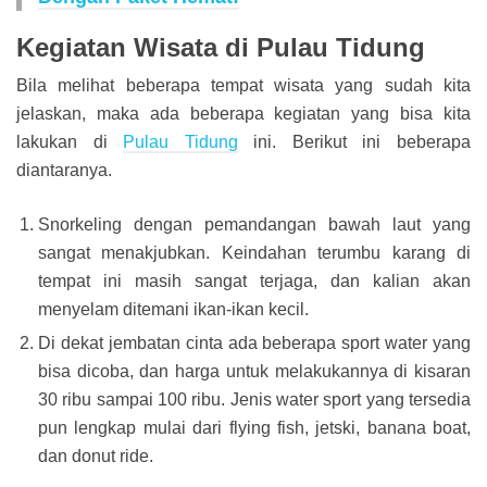
Kegiatan Wisata di Pulau Tidung
Bila melihat beberapa tempat wisata yang sudah kita
jelaskan, maka ada beberapa kegiatan yang bisa kita
lakukan di
Pulau Tidung
ini. Berikut ini beberapa
diantaranya.
Snorkeling dengan pemandangan bawah laut yang
sangat menakjubkan. Keindahan terumbu karang di
tempat ini masih sangat terjaga, dan kalian akan
menyelam ditemani ikan-ikan kecil.
Di dekat jembatan cinta ada beberapa sport water yang
bisa dicoba, dan harga untuk melakukannya di kisaran
30 ribu sampai 100 ribu. Jenis water sport yang tersedia
pun lengkap mulai dari flying fish, jetski, banana boat,
dan donut ride.